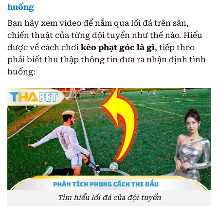
huống
Bạn hãy xem video để nắm qua lối đá trên sân,
chiến thuật của từng đội tuyển như thế nào. Hiểu
được về cách chơi
kèo phạt góc là gì
, tiếp theo
phải biết thu thập thông tin đưa ra nhận định tình
huống:
Tìm hiểu lối đá của đội tuyển