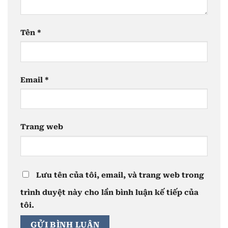
Tên
*
Email
*
Trang web
Lưu tên của tôi, email, và trang web trong
trình duyệt này cho lần bình luận kế tiếp của
tôi.