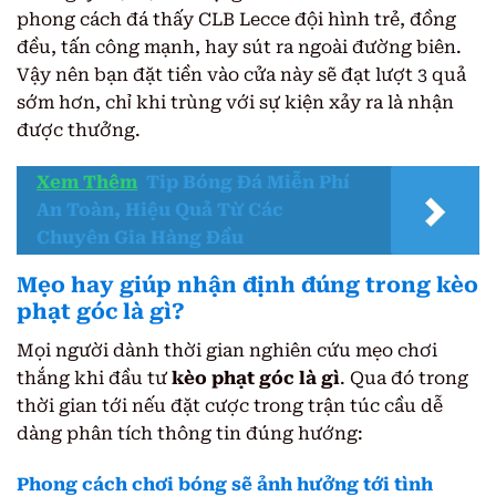
phong cách đá thấy CLB Lecce đội hình trẻ, đồng
đều, tấn công mạnh, hay sút ra ngoài đường biên.
Vậy nên bạn đặt tiền vào cửa này sẽ đạt lượt 3 quả
sớm hơn, chỉ khi trùng với sự kiện xảy ra là nhận
được thưởng.
Xem Thêm
Tip Bóng Đá Miễn Phí
An Toàn, Hiệu Quả Từ Các
Chuyên Gia Hàng Đầu
Mẹo hay giúp nhận định đúng trong kèo
phạt góc là gì?
Mọi người dành thời gian nghiên cứu mẹo chơi
thắng khi đầu tư
kèo phạt góc là gì
. Qua đó trong
thời gian tới nếu đặt cược trong trận túc cầu dễ
dàng phân tích thông tin đúng hướng:
Phong cách chơi bóng sẽ ảnh hưởng tới tình