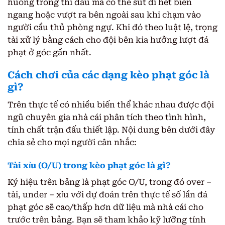
huống trong thi đấu mà có thể sút đi hết biên
ngang hoặc vượt ra bên ngoài sau khi chạm vào
người cầu thủ phòng ngự. Khi đó theo luật lệ, trọng
tài xử lý bằng cách cho đội bên kia hưởng lượt đá
phạt ở góc gần nhất.
Cách chơi của các dạng kèo phạt góc là
gì?
Trên thực tế có nhiều biến thể khác nhau được đội
ngũ chuyên gia nhà cái phân tích theo tình hình,
tính chất trận đấu thiết lập. Nội dung bên dưới đây
chia sẻ cho mọi người cân nhắc:
Tài xỉu (O/U) trong kèo phạt góc là gì?
Ký hiệu trên bảng là phạt góc O/U, trong đó over –
tài, under – xỉu với dự đoán trên thực tế số lần đá
phạt góc sẽ cao/thấp hơn dữ liệu mà nhà cái cho
trước trên bảng. Bạn sẽ tham khảo kỹ lưỡng tính