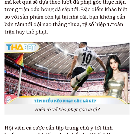
mà kết quả sẽ dựa theo lượt đá phạt góc thực hiện
trong trận đấu bóng đá sắp tới. Đặc điểm khác biệt
so với sản phẩm còn lại tại nhà cái, bạn không cần
bận tâm tới đội nào thắng thua, tỷ số hiệp 1/toàn
trận hay thẻ phạt.
Hiểu rõ về kèo phạt góc là gì?
Hội viên cá cược cần tập trung chú ý tới tình