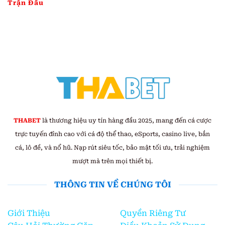
Trận Đấu
THABET
là thương hiệu uy tín hàng đầu 2025, mang đến cá cược
trực tuyến đỉnh cao với cá độ thể thao, eSports, casino live, bắn
cá, lô đề, và nổ hũ. Nạp rút siêu tốc, bảo mật tối ưu, trải nghiệm
mượt mà trên mọi thiết bị.
THÔNG TIN VỀ CHÚNG TÔI
Giới Thiệu
Quyền Riêng Tư