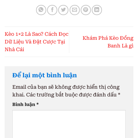
Kèo 1×2 Là Sao? Cách Đọc
Khám Phá Kèo Đồng
Dữ Liệu Và Đặt Cược Tại
Banh Là gì
Nhà Cái
Để lại một bình luận
Email của bạn sẽ không được hiển thị công
khai.
Các trường bắt buộc được đánh dấu
*
Bình luận
*