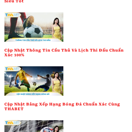
Siêu Tốt
Cập Nhật Thông Tin Cầu Thủ Và Lịch Thi Đấu Chuẩn
Xác 100%
Cập Nhật Bảng Xếp Hạng Bóng Đá Chuẩn Xác Cùng
THABET